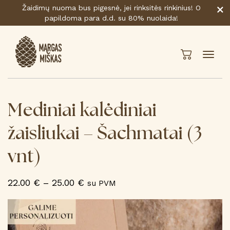
Žaidimų nuoma bus pigesnė, jei rinksitės rinkinius! O
papildoma para d.d. su 80% nuolaida!
Mediniai kalėdiniai
žaisliukai – Šachmatai (3
vnt)
Price
22.00
€
–
25.00
€
su PVM
range:
22.00 €
through