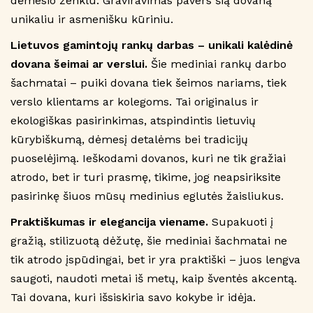
dėmesio ženklu. Graviravimas pavers šią dovaną
unikaliu ir asmenišku kūriniu.
Lietuvos gamintojų rankų darbas – unikali kalėdinė
dovana šeimai ar verslui.
Šie mediniai rankų darbo
šachmatai – puiki dovana tiek šeimos nariams, tiek
verslo klientams ar kolegoms. Tai originalus ir
ekologiškas pasirinkimas, atspindintis lietuvių
kūrybiškumą, dėmesį detalėms bei tradicijų
puoselėjimą. Ieškodami dovanos, kuri ne tik gražiai
atrodo, bet ir turi prasmę, tikime, jog neapsiriksite
pasirinkę šiuos mūsų medinius eglutės žaisliukus.
Praktiškumas ir elegancija viename.
Supakuoti į
gražią, stilizuotą dėžutę, šie mediniai šachmatai ne
tik atrodo įspūdingai, bet ir yra praktiški – juos lengva
saugoti, naudoti metai iš metų, kaip šventės akcentą.
Tai dovana, kuri išsiskiria savo kokybe ir idėja.