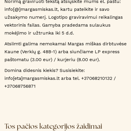
Norimą graviruoti tekstą atsiųskite mums el. paštu:
info[@]margasmiskas.lt, kartu pateikite ir savo
užsakymo numerį. Logotipo graviravimui reikalingas
vektorinis failas. Gamyba pradedama sulaukus
mokėjimo ir užtrunka iki 5 d.d.
Atsiimti galima nemokamai Margas miškas dirbtuvėse
Kaune (Verkių g. 48B-1) arba siunčiame LP express
paštomatu (3.00 eur) / kurjeriu (8.00 eur).
Domina didesnis kiekis? Susisiekite:
info[eta]margasmiskas.lt arba tel. +37068210132 /
+37068756871
Tos pačios kategorijos žaidimai