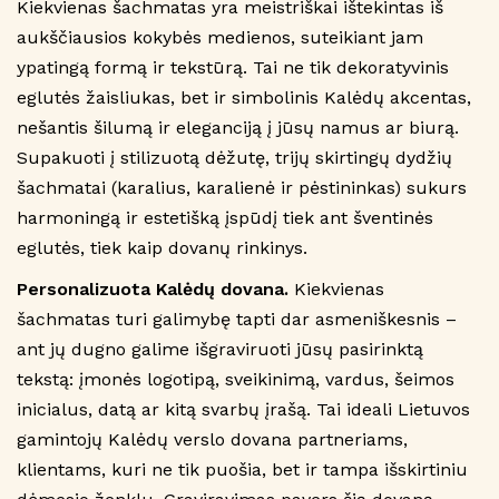
Kiekvienas šachmatas yra meistriškai ištekintas iš
aukščiausios kokybės medienos, suteikiant jam
ypatingą formą ir tekstūrą. Tai ne tik dekoratyvinis
eglutės žaisliukas, bet ir simbolinis Kalėdų akcentas,
nešantis šilumą ir eleganciją į jūsų namus ar biurą.
Supakuoti į stilizuotą dėžutę, trijų skirtingų dydžių
šachmatai (karalius, karalienė ir pėstininkas) sukurs
harmoningą ir estetišką įspūdį tiek ant šventinės
eglutės, tiek kaip dovanų rinkinys.
Personalizuota Kalėdų dovana.
Kiekvienas
šachmatas turi galimybę tapti dar asmeniškesnis –
ant jų dugno galime išgraviruoti jūsų pasirinktą
tekstą: įmonės logotipą, sveikinimą, vardus, šeimos
inicialus, datą ar kitą svarbų įrašą. Tai ideali Lietuvos
gamintojų Kalėdų verslo dovana partneriams,
klientams, kuri ne tik puošia, bet ir tampa išskirtiniu