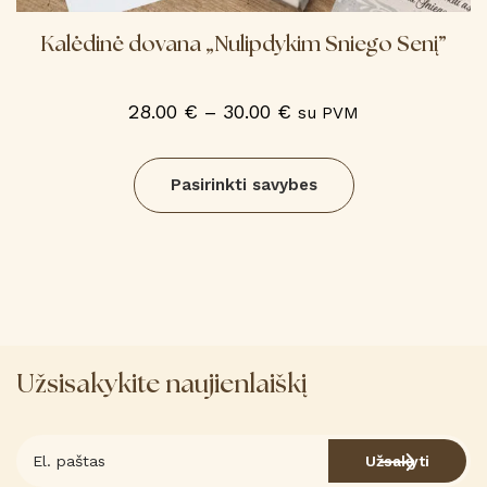
Kalėdinė dovana „Nulipdykim Sniego Senį”
Price
28.00
€
–
30.00
€
su PVM
range:
This
product
Pasirinkti savybes
28.00 €
has
through
multiple
30.00 €
variants.
The
options
may
be
Užsisakykite naujienlaiškį
chosen
on
the
Užsakyti
product