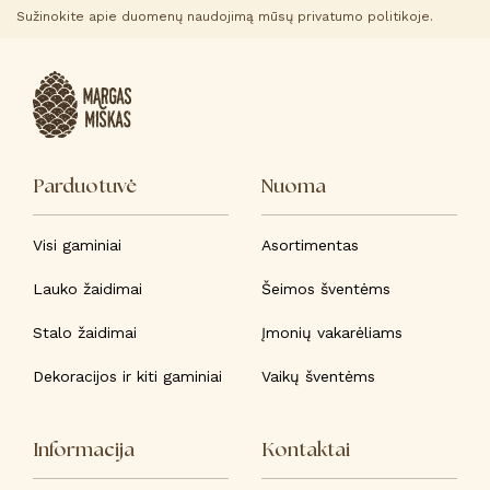
Sužinokite apie duomenų naudojimą mūsų privatumo politikoje.
page
Parduotuvė
Nuoma
Visi gaminiai
Asortimentas
Lauko žaidimai
Šeimos šventėms
Stalo žaidimai
Įmonių vakarėliams
Dekoracijos ir kiti gaminiai
Vaikų šventėms
Informacija
Kontaktai