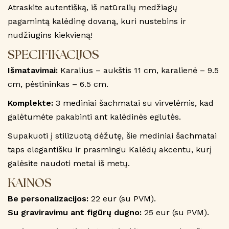
Atraskite autentišką, iš natūralių medžiagų
pagamintą kalėdinę dovaną, kuri nustebins ir
nudžiugins kiekvieną!
SPECIFIKACIJOS
Išmatavimai:
Karalius – aukštis 11 cm, karalienė – 9.5
cm, pėstininkas – 6.5 cm.
Komplekte:
3 mediniai šachmatai su virvelėmis, kad
galėtumėte pakabinti ant kalėdinės eglutės.
Supakuoti į stilizuotą dėžutę, šie mediniai šachmatai
taps elegantišku ir prasmingu Kalėdų akcentu, kurį
galėsite naudoti metai iš metų.
KAINOS
Be personalizacijos:
22 eur (su PVM).
Su graviravimu ant figūrų dugno:
25 eur (su PVM).