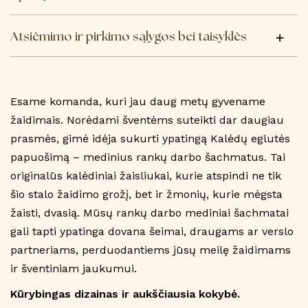
Atsiėmimo ir pirkimo sąlygos bei taisyklės
Esame komanda, kuri jau daug metų gyvename
žaidimais. Norėdami šventėms suteikti dar daugiau
prasmės, gimė idėja sukurti ypatingą Kalėdų eglutės
papuošimą – medinius rankų darbo šachmatus. Tai
originalūs kalėdiniai žaisliukai, kurie atspindi ne tik
šio stalo žaidimo grožį, bet ir žmonių, kurie mėgsta
žaisti, dvasią. Mūsų rankų darbo mediniai šachmatai
gali tapti ypatinga dovana šeimai, draugams ar verslo
partneriams, perduodantiems jūsų meilę žaidimams
ir šventiniam jaukumui.
Kūrybingas dizainas ir aukščiausia kokybė.