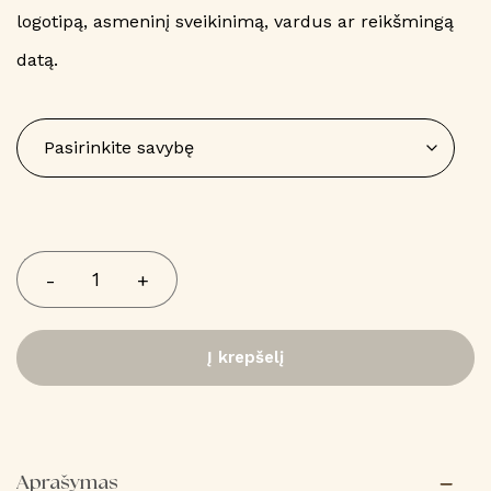
logotipą, asmeninį sveikinimą, vardus ar reikšmingą
datą.
produkto
-
+
kiekis:
Mediniai
kalėdiniai
Į krepšelį
žaisliukai
-
Šachmatai
(3
vnt)
Aprašymas