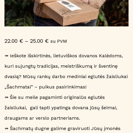
Price
22.00
€
–
25.00
€
su PVM
range:
22.00 €
⤀ Ieškote išskirtinės, lietuviškos dovanos Kalėdoms,
through
kuri sujungtų tradicijas, meistriškumą ir šventinę
25.00 €
dvasią? Mūsų rankų darbo mediniai eglutės žaisliukai
„Šachmatai” – puikus pasirinkimas!
⤀ Šie su meile pagaminti originalūs eglutės
žaisliukai, gali tapti ypatinga dovana jūsų šeimai,
draugams ar verslo partneriams.
⤀ Šachmatų dugne galime graviruoti Jūsų įmonės