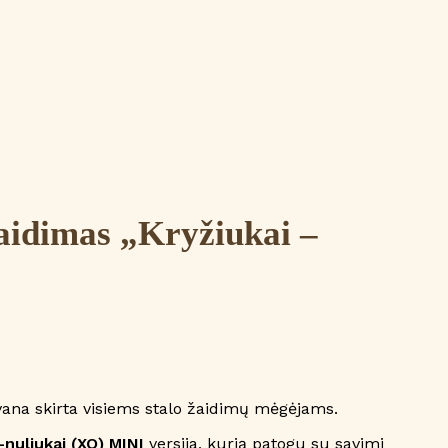
aidimas „Kryžiukai –
vana skirta visiems stalo žaidimų mėgėjams.
-nuliukai (XO) MINI
versija, kurią patogu su savimi