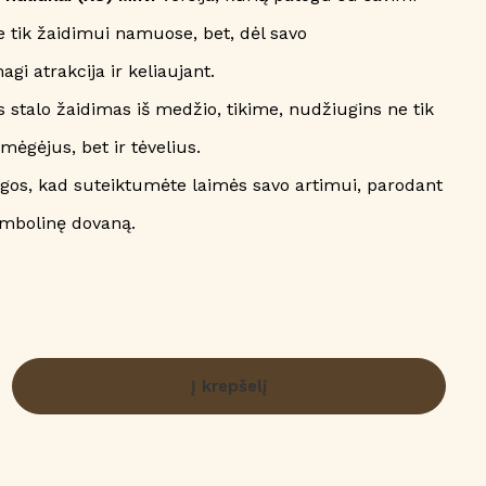
 ne tik žaidimui namuose, bet, dėl savo
 atrakcija ir keliaujant.
s stalo žaidimas iš medžio, tikime, nudžiugins ne tik
ėgėjus, bet ir tėvelius.
ogos, kad suteiktumėte laimės savo artimui, parodant
imbolinę dovaną.
Į krepšelį