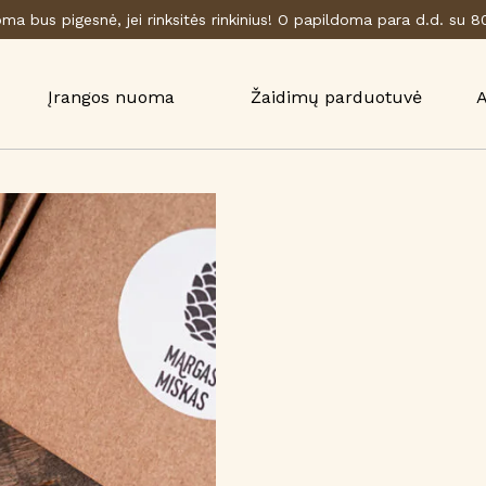
a bus pigesnė, jei rinksitės rinkinius! O papildoma para d.d. su 
Įrangos nuoma
Žaidimų parduotuvė