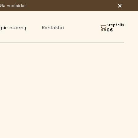
80% nuolaida!
Krepšelis
Apie nuomą
Kontaktai
0€