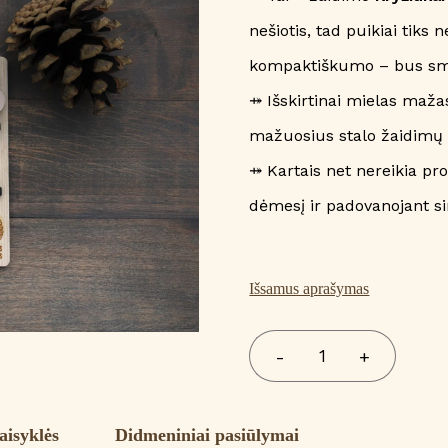
nešiotis, tad puikiai tiks
kompaktiškumo – bus smagi
⤀ Išskirtinai mielas maža
mažuosius stalo žaidimų m
⤀ Kartais net nereikia pr
dėmesį ir padovanojant s
Išsamus aprašymas
produkto
-
+
kiekis:
MINI
stalo
aisyklės
Didmeniniai pasiūlymai
žaidimas