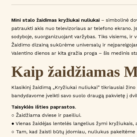
Mini stalo žaidimas kryžiukai nuliukai
– simbolinė dov
patraukti akis nuo televizoriaus ar telefono ekrano. 
sodyboje, suorganizuojant varžybas. Tiks visiems, ir 
Žaidimo dizainą sukūrėme universalų ir neįpareigojan
Valentino dienos ar kita gražia proga – šis medinis s
Kaip žaidžiamas Mi
Klasikinį žaidimą „Kryžiukai nuliukai” tikriausiai ži
bandydavome įveikti savo suolo draugą pakvietę į dvi
Taisyklės išties paprastos
.
○ Žaidžiama dviese ir paeiliui.
● Vienas žaidėjas lentelės langelius žymi kryžiukais, 
○ Tam, kad žaisti būtų įdomiau, nuliukus pakeitėme 