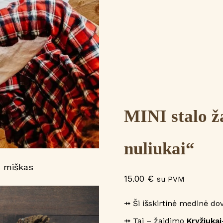
MINI stalo ž
nuliukai“
15.00
€
su PVM
⤀ Ši išskirtinė medinė do
⤀ Tai – žaidimo
Kryžiukai