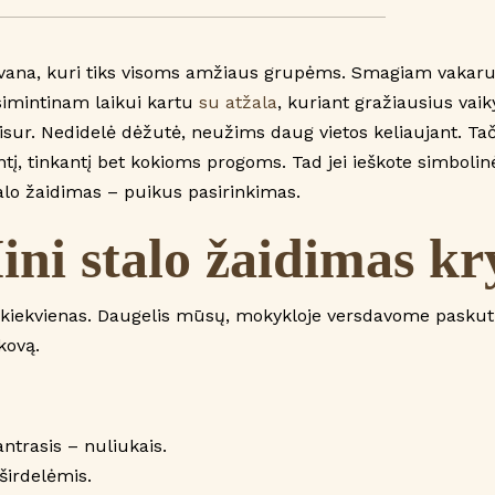
„Kryžiukai
–
ana, kuri tiks visoms amžiaus grupėms. Smagiam vakarui su
nuliukai“
Įsimintinam laikui kartu
su atžala
, kuriant gražiausius vai
visur. Nedidelė dėžutė, neužims daug vietos keliaujant. Tač
tį, tinkantį bet kokioms progoms. Tad jei ieškote simboli
talo žaidimas – puikus pasirinkimas.
ni stalo žaidimas kr
no kiekvienas. Daugelis mūsų, mokykloje versdavome paskutin
kovą.
antrasis – nuliukais.
širdelėmis.