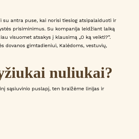
 antra puse, kai norisi tiesiog atsipalaiduoti ir
kystės prisiminimus. Su kompanija leidžiant laiką
iau visuomet atsakys į klausimą „O ką veikti?”.
nės dovanos gimtadieniui, Kalėdoms, vestuvių,
yžiukai nuliukai?
į sąsiuvinio puslapį, ten braižėme linijas ir