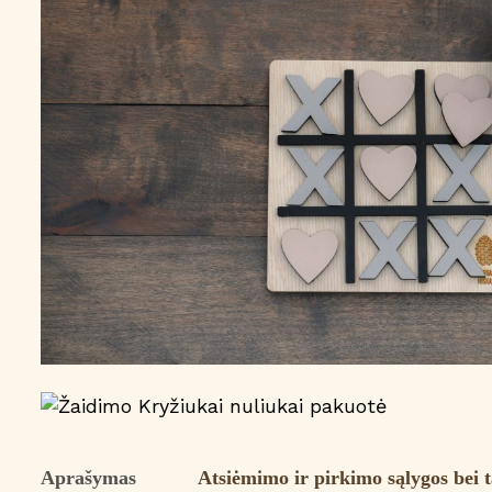
Aprašymas
Atsiėmimo ir pirkimo sąlygos bei t