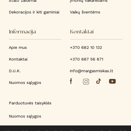
Stalo žaidimai
Įmonių vakarėliams
Dekoracijos ir kiti gaminiai
Vaikų šventėms
Informacija
Kontaktai
Apie mus
+370 682 10 132
Kontaktai
+370 687 56 871
D.U.K.
info@margasmiskas.lt
Nuomos sąlygos
Parduotuvės taisyklės
Nuomos sąlygos
Privatumo politika