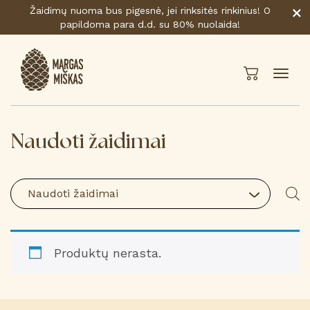
Žaidimų nuoma bus pigesnė, jei rinksitės rinkinius! O
papildoma para d.d. su 80% nuolaida!
Naudoti žaidimai
Naudoti žaidimai
Produktų nerasta.